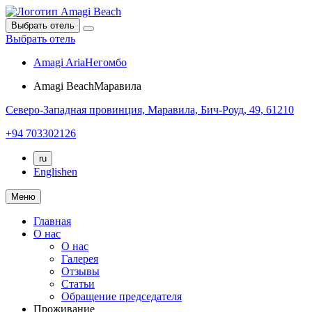
Выбрать отель
Выбрать отель
Amagi Aria
Негомбо
Amagi Beach
Маравила
Северо-Западная провинция,
Маравила,
Бич-Роуд, 49, 61210
+94 703302126
ru
English
en
Меню
Главная
О нас
О нас
Галерея
Отзывы
Статьи
Обращение председателя
Проживание