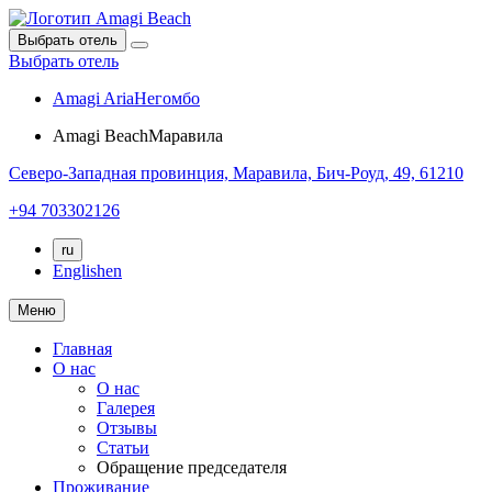
Выбрать отель
Выбрать отель
Amagi Aria
Негомбо
Amagi Beach
Маравила
Северо-Западная провинция,
Маравила,
Бич-Роуд, 49, 61210
+94 703302126
ru
English
en
Меню
Главная
О нас
О нас
Галерея
Отзывы
Статьи
Обращение председателя
Проживание